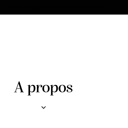
27 Chem. de Busseau 77140 Saint-Pierre-lès-Nemours
A propos