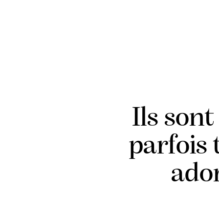
Ils son
parfois
ador