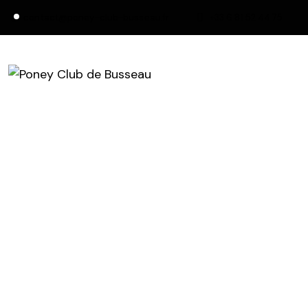
contact@poney-club-busseau.fr
+33 6 81 52 44 75