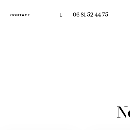
06 81 52 44 75
CONTACT
N