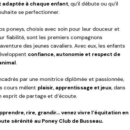
t adaptée à chaque enfant
, qu’il débute ou qu’il
ouhaite se perfectionner.
os poneys, choisis avec soin pour leur douceur et
eur fiabilité, sont les premiers compagnons
’aventure des jeunes cavaliers. Avec eux, les enfants
éveloppent
confiance, autonomie et respect de
’animal
.
ncadrés par une monitrice diplômée et passionnée,
es cours mêlent
plaisir, apprentissage et jeux
, dans
n esprit de partage et d’écoute.
pprendre, rire, grandir… venez vivre l’équitation en
oute sérénité au Poney Club de Busseau.